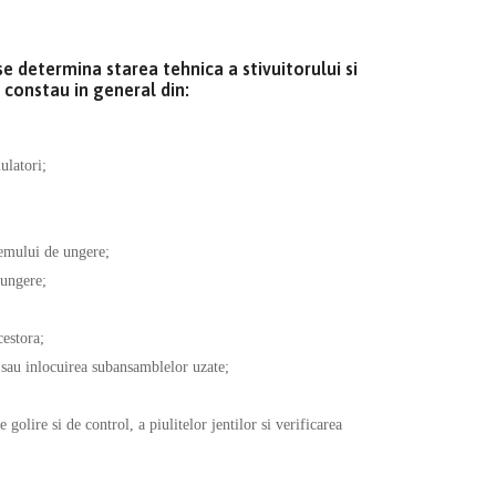
se determina starea tehnica a stivuitorului si
 constau in general din:
ulatori;
stemului de ungere;
 ungere;
cestora;
 sau inlocuirea subansamblelor uzate;
 golire si de control, a piulitelor jentilor si verificarea