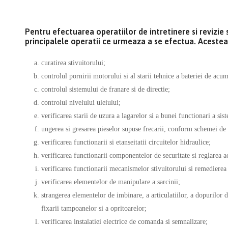
Pentru efectuarea operatiilor de intretinere si revizie 
principalele operatii ce urmeaza a se efectua. Acestea
curatirea stivuitorului;
controlul pornirii motorului si al starii tehnice a bateriei de acum
controlul sistemului de franare si de directie;
controlul nivelului uleiului;
verificarea starii de uzura a lagarelor si a bunei functionari a si
ungerea si gresarea pieselor supuse frecarii, conform schemei de
verificarea functionarii si etanseitatii circuitelor hidraulice;
verificarea functionarii componentelor de securitate si reglarea a
verificarea functionarii mecanismelor stivuitorului si remedierea
verificarea elementelor de manipulare a sarcinii;
strangerea elementelor de imbinare, a articulatiilor, a dopurilor de
fixarii tampoanelor si a opritoarelor;
verificarea instalatiei electrice de comanda si semnalizare;