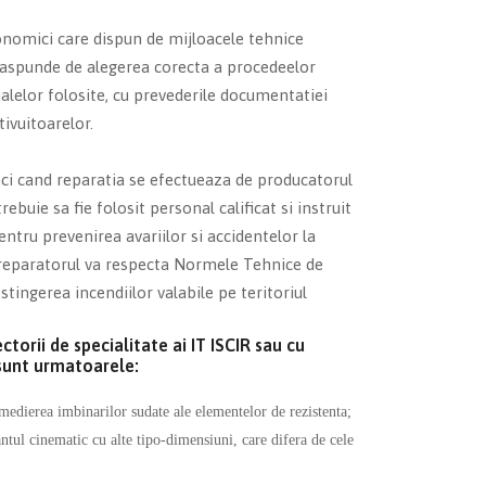
conomici care dispun de mijloacele tehnice
raspunde de alegerea corecta a procedeelor
ialelor folosite, cu prevederile documentatiei
tivuitoarelor.
ci cand reparatia se efectueaza de producatorul
rebuie sa fie folosit personal calificat si instruit
tru prevenirea avariilor si accidentelor la
e, reparatorul va respecta Normele Tehnice de
ingerea incendiilor valabile pe teritoriul
ectorii de specialitate ai IT ISCIR sau cu
 sunt urmatoarele:
emedierea imbinarilor sudate ale elementelor de rezistenta;
tul cinematic cu alte tipo-dimensiuni, care difera de cele