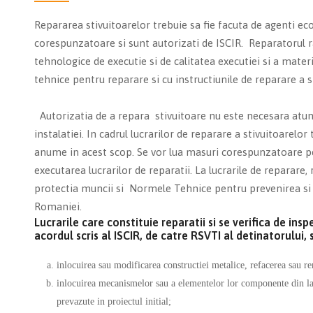
Repararea stivuitoarelor trebuie sa fie facuta de agenti e
corespunzatoare si sunt autorizati de ISCIR. Reparatorul 
tehnologice de executie si de calitatea executiei si a mater
tehnice pentru reparare si cu instructiunile de reparare a s
Autorizatia de a repara stivuitoare nu este necesara atun
instalatiei. In cadrul lucrarilor de reparare a stivuitoarelor t
anume in acest scop. Se vor lua masuri corespunzatoare pen
executarea lucrarilor de reparatii. La lucrarile de reparar
protectia muncii si Normele Tehnice pentru prevenirea si st
Romaniei.
Lucrarile care constituie reparatii si se verifica de insp
acordul scris al ISCIR, de catre RSVTI al detinatorului,
inlocuirea sau modificarea constructiei metalice, refacerea sau r
inlocuirea mecanismelor sau a elementelor lor componente din lan
prevazute in proiectul initial;