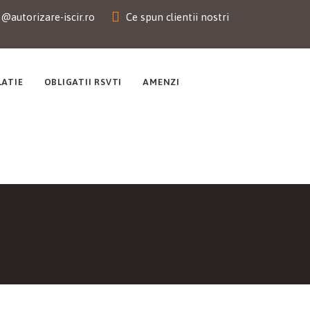
e@autorizare-iscir.ro
Ce spun clientii nostri
LATIE
OBLIGATII RSVTI
AMENZI