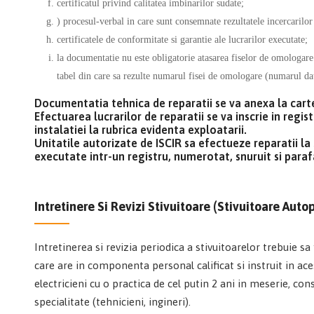
certificatul privind calitatea imbinarilor sudate;
) procesul-verbal in care sunt consemnate rezultatele incercarilor
certificatele de conformitate si garantie ale lucrarilor executate;
la documentatie nu este obligatorie atasarea fiselor de omologare
tabel din care sa rezulte numarul fisei de omologare (numarul dat
Documentatia tehnica de reparatii se va anexa la carte
Efectuarea lucrarilor de reparatii se va inscrie in regis
instalatiei la rubrica evidenta exploatarii.
Unitatile autorizate de ISCIR sa efectueze reparatii la s
executate intr-un registru, numerotat, snuruit si paraf
Intretinere Si Revizi Stivuitoare (stivuitoare Auto
Intretinerea si revizia periodica a stivuitoarelor trebuie sa
care are in componenta personal calificat si instruit in ac
electricieni cu o practica de cel putin 2 ani in meserie, co
specialitate (tehnicieni, ingineri).