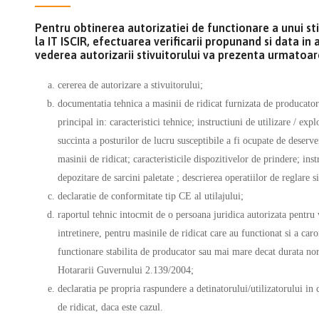
Pentru obtinerea autorizatiei de functionare a unui stivu
la IT ISCIR, efectuarea verificarii propunand si data in 
vederea autorizarii stivuitorului va prezenta urmato
cererea de autorizare a stivuitorului;
documentatia tehnica a masinii de ridicat furnizata de producator 
principal in: caracteristici tehnice; instructiuni de utilizare / expl
succinta a posturilor de lucru susceptibile a fi ocupate de deserven
masinii de ridicat; caracteristicile dispozitivelor de prindere; inst
depozitare de sarcini paletate ; descrierea operatiilor de reglare 
declaratie de conformitate tip CE al utilajului;
raportul tehnic intocmit de o persoana juridica autorizata pentru v
intretinere, pentru masinile de ridicat care au functionat si a ca
functionare stabilita de producator sau mai mare decat durata no
Hotararii Guvernului 2.139/2004;
declaratia pe propria raspundere a detinatorului/utilizatorului in
de ridicat, daca este cazul.