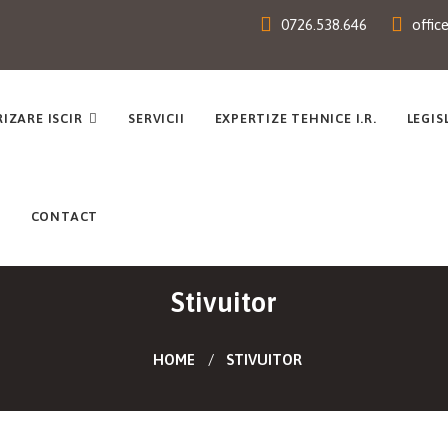
0726.538.646
offic
IZARE ISCIR
SERVICII
EXPERTIZE TEHNICE I.R.
LEGIS
E
CONTACT
Stivuitor
HOME
STIVUITOR