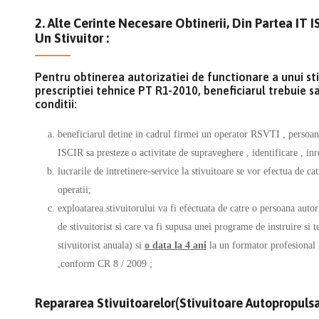
2. Alte Cerinte Necesare Obtinerii, Din Partea IT 
Un Stivuitor :
Pentru obtinerea autorizatiei de functionare a unui st
prescriptiei tehnice PT R1-2010, beneficiarul trebuie 
conditii:
beneficiarul detine in cadrul firmei un operator RSVTI , persoana 
ISCIR sa presteze o activitate de supraveghere , identificare , inre
lucrarile de intretinere-service la stivuitoare se vor efectua de c
operatii;
exploatarea stivuitorului va fi efectuata de catre o persoana autor
de stivuitorist si care va fi supusa unei programe de instruire si t
stivuitorist anuala) si
o data la 4 ani
la un formator profesional ,
,conform CR 8 / 2009 ;
Repararea Stivuitoarelor(stivuitoare Autopropulsa