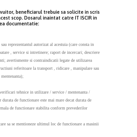
itor, beneficiarul trebuie sa solicite in scris
acest scop. Dosarul inaintat catre IT ISCIR in
area documentatie:
sau reprezentantul autorizat al acestuia (care consta in
oatare , service si intretinere; raport de incercari; descriere
ti; avertismente si contraindicatii legate de utilizarea
ructiuni referitoare la transport , ridicare , manipulare sau
si mentenanta);
erificari tehnice in utilizare / service / mentenanta /
ror durata de functionare este mai mare decat durata de
rmala de functionare stabilita conform prevederilor
 care sa se mentioneze ultimul loc de functionare a masinii