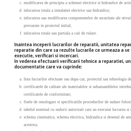
modificarea de principiu a schemei electrice si hidraulice de acti
inlocuirea totala a instalatiei electrice sau hidraulice;
inlocuirea sau modificarea componentelor de securitate ale stivuit
prevazute in proiectul initial;
inlocuirea totala sau partiala a caii de rulare.
Inaintea inceperii lucrarilor de reparatii, unitatea r
reparatie din care sa rezulte lucrarile ce urmeaza a se
executie, verificari si incercari.
In vederea efectuarii verificarii tehnice a reparatiei, 
documentatie care va cuprinde:
lista lucrarilor efectuate sau dupa caz, proiectul sau tehnologia de
certificatele de calitate ale materialelor si subansamblelor intreb
certificatele de conformitate;
fisele de omologare si specificatiile procedurilor de sudare folosi
tabelul nominal cu sudorii autorizati care au executat lucrarea si c
schema cinematica, schema electrica, hidraulica si desenul de ansa
acestora;