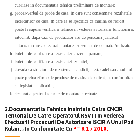
cuprinse in documentatia tehnica preliminara de montare;
proces-verbal de probe de casa, in care sunt consemnate rezultatele
incercarilor de casa, in care sa se specifice ca masina de ridicat
poate fi supusa verificarii tehnice in vederea autorizarii functionarii,
intocmit, dupa caz, de producator sau de persoana juridical
autorizata care a efectuat montarea si semnat de detinator/utilizator;
buletin de verificare a rezistentei prizei la pamant;
buletin de verificare a rezistentei izolatiei;
dovada ca structura de rezistenta a cladirii, a estacadei sau a solului
poate prelua eforturile produse de masina de ridicat, in conformitate
cu legislatia aplicabila;
declaratia pentru lucrarile de montare efectuate
2.Documentatia Tehnica Inaintata Catre CNCIR
Teritorial De Catre Operatorul RSVTI In Vederea
Efectuarii Procedurii De Autorizare ISCIR A Unui Pod
Rulant , In Conformitate Cu
PT R 1 / 2010: