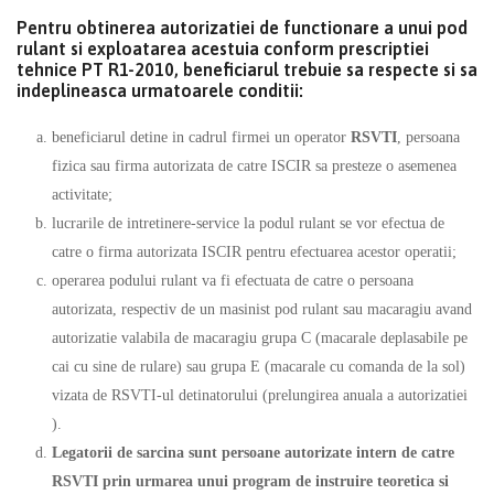
Pentru obtinerea autorizatiei de functionare a unui pod
rulant si exploatarea acestuia conform prescriptiei
tehnice PT R1-2010, beneficiarul trebuie sa respecte si sa
indeplineasca urmatoarele conditii:
beneficiarul detine in cadrul firmei un operator
RSVTI
, persoana
fizica sau firma autorizata de catre ISCIR sa presteze o asemenea
activitate;
lucrarile de intretinere-service la podul rulant se vor efectua de
catre o firma autorizata ISCIR pentru efectuarea acestor operatii;
operarea podului rulant va fi efectuata de catre o persoana
autorizata, respectiv de un masinist pod rulant sau macaragiu avand
autorizatie valabila de macaragiu grupa C (macarale deplasabile pe
cai cu sine de rulare) sau grupa E (macarale cu comanda de la sol)
vizata de RSVTI-ul detinatorului (prelungirea anuala a autorizatiei
).
Legatorii de sarcina sunt persoane autorizate intern de catre
RSVTI prin urmarea unui program de instruire teoretica si