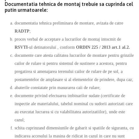
Documentatia tehnica de montaj trebuie sa cuprinda cel
putin urmatoarele:
documentatia tehnica preliminara de montare, avizata de catre
RADTP
;
proces verbal de acceptare a lucrarilor de montaj intocmit de
RSVTI
-ul detinatorului , conform
ORDIN 225 / 2013 art.1 al.2.
documente care atesta calitatea lucrarilor de montare pentru grinzile
cailor de rulare si pentru sistemul de sustinere a acestora, pentru
pregatirea si amenajarea terenului cailor de rulare de pe sol, a
postamentelor de amplasare si al elementelor de prindere, dupa caz;
abaterile constatate prin masurarea caii de rulare;
documente privind efectuarea imbinarilor sudate (certificate de
inspectie ale materialului, tabelul nominal cu sudorii autorizati care
au executat lucrarea si cu valabilitatea autorizatiilor), unde este
cazul;
schita cuprinzand dimensiunile de gabarit si spatiile de siguranta, cu
indicarea accesului la masina de ridicat in cazul in care nu sunt