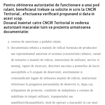
Pentru obtinerea autorizatiei de functionare a unui pod
rulant, beneficiarul trebuie sa solicite in scris la CNCIR
Teritorial , efectuarea verificarii propunand si data in
acest scop.
Dosarul inaintat catre CNCIR Teritorial in vederea
autorizarii macaralei turn va prezenta urmatoarea
documentatie:
cererea de autorizare a podului rulant;
documentatia tehnica a masinii de ridicat furnizata de producator
sau reprezentantul autorizat al acestuia (caracteristici tehnice; carnet
de urmarire a masinii de ridicat; instructiuni de utilizare, service si
montaj; raport de incercari; descriere succinta a posturilor de lucru
susceptibile a fi ocupate de deserventi; avertismente si
contraindicatii legate de utilizarea masinii de ridicat; instructiuni
referitoare la pregatirea personalului de deservire si, dupa caz,
echipament de protectie, conditiile de indeplinire a cerintei de
stabilitate in timpul utilizarii, transportului sau
asamblarii/dezasamblarii; mod de operare a macaralei in caz unui